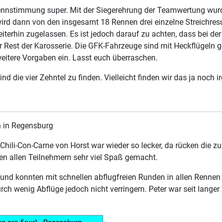
Rennstimmung super. Mit der Siegerehrung der Teamwertung wur
wird dann von den insgesamt 18 Rennen drei einzelne Streichres
iterhin zugelassen. Es ist jedoch darauf zu achten, dass bei de
er Rest der Karosserie. Die GFK-Fahrzeuge sind mit Heckflügeln 
eitere Vorgaben ein. Lasst euch überraschen.
d die vier Zehntel zu finden. Vielleicht finden wir das ja noch 
n in Regensburg
Chili-Con-Carne von Horst war wieder so lecker, da rücken die z
n allen Teilnehmern sehr viel Spaß gemacht.
nd konnten mit schnellen abflugfreien Runden in allen Rennen 
ch wenig Abflüge jedoch nicht verringern. Peter war seit langer